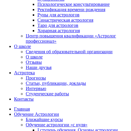
Психологическое консультирование
Ректификация времени рождения
Руны для астрологов
Синастрическая астрология
Таро для астрологов
Хорарная астрология
Центр повышения квалификации «Астролог
профессионал»
О школе
Сведения об образовательной организации
О школе
Отзывы
Наши друзья
Астротека
Прогнозы
Статьи, публикации, доклады
Интервью
Студенческие работы
Контакты
Главная
Обучение Астрологии
Ближайшие курсы
Обучение астрологии «с нуля»
I ступень обучения. Основы астрологии.