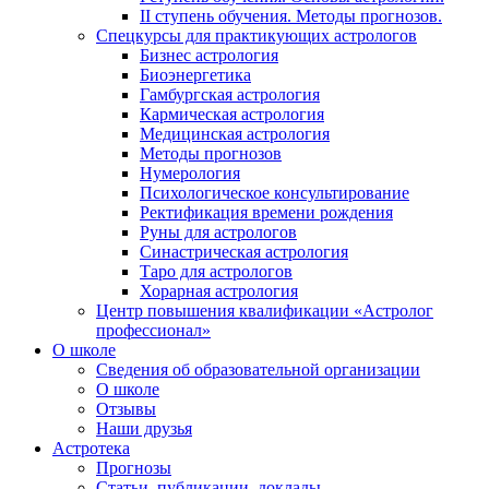
II ступень обучения. Методы прогнозов.
Спецкурсы для практикующих астрологов
Бизнес астрология
Биоэнергетика
Гамбургская астрология
Кармическая астрология
Медицинская астрология
Методы прогнозов
Нумерология
Психологическое консультирование
Ректификация времени рождения
Руны для астрологов
Синастрическая астрология
Таро для астрологов
Хорарная астрология
Центр повышения квалификации «Астролог
профессионал»
О школе
Сведения об образовательной организации
О школе
Отзывы
Наши друзья
Астротека
Прогнозы
Статьи, публикации, доклады