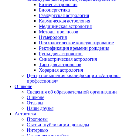
Бизнес астрология
Биоэнергетика
Гамбургская астрология
Кармическая астрология
Медицинская астрология
Методы прогнозов
Нумерология
Психологическое консультирование
Ректификация времени рождения
Руны для астрологов
Синастрическая астрология
Таро для астрологов
Хорарная астрология
Центр повышения квалификации «Астролог
профессионал»
О школе
Сведения об образовательной организации
О школе
Отзывы
Наши друзья
Астротека
Прогнозы
Статьи, публикации, доклады
Интервью
Студенческие работы