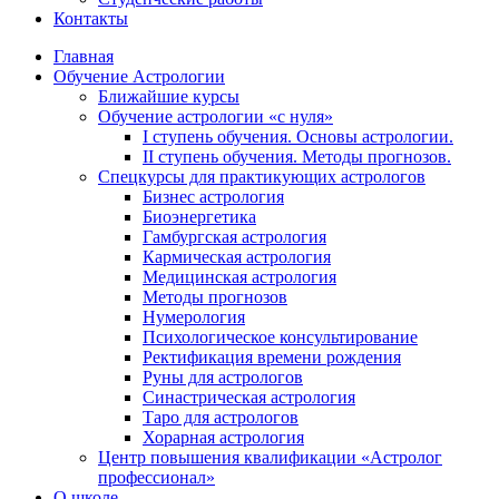
Контакты
Главная
Обучение Астрологии
Ближайшие курсы
Обучение астрологии «с нуля»
I ступень обучения. Основы астрологии.
II ступень обучения. Методы прогнозов.
Спецкурсы для практикующих астрологов
Бизнес астрология
Биоэнергетика
Гамбургская астрология
Кармическая астрология
Медицинская астрология
Методы прогнозов
Нумерология
Психологическое консультирование
Ректификация времени рождения
Руны для астрологов
Синастрическая астрология
Таро для астрологов
Хорарная астрология
Центр повышения квалификации «Астролог
профессионал»
О школе