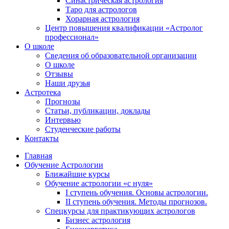
Синастрическая астрология
Таро для астрологов
Хорарная астрология
Центр повышения квалификации «Астролог
профессионал»
О школе
Сведения об образовательной организации
О школе
Отзывы
Наши друзья
Астротека
Прогнозы
Статьи, публикации, доклады
Интервью
Студенческие работы
Контакты
Главная
Обучение Астрологии
Ближайшие курсы
Обучение астрологии «с нуля»
I ступень обучения. Основы астрологии.
II ступень обучения. Методы прогнозов.
Спецкурсы для практикующих астрологов
Бизнес астрология