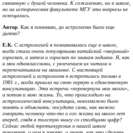
связанную с душой человека. К сожалению, ни в школе,
ни на историческом факультете МГУ эти вопросы не
освещались.
Автор
. Как я понимаю, до астрологии было еще
далеко?
Е.К.
C астрологией я познакомилась еще в школе,
когда стали очень популярными китайский «звериный»
гороскоп, а затем и гороскоп по знакам зодиака. Я, как
и мои одноклассники, с увлечением их читала и
перепечатывала на машинке. С настоящей
астрологией и астрологом я встретилась только в
1981 г., когда пришла на свою первую и единственную
консультацию. Эта встреча «перевернула мои мозги»,
а потом и мою жизнь. То, что происходило на
астрологической консультации, невозможно было
понять и объяснить: посудите сами, как можно
говорить человеку что-то о его жизни на много лет
вперед, глядя в толстую книгу со столбцами цифр?
Сейчас любой третьекурсник в нашей школе
понимает, о чем я говорю, и знает, как это сделать,