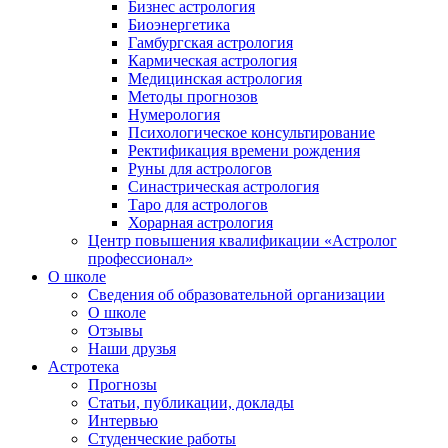
Бизнес астрология
Биоэнергетика
Гамбургская астрология
Кармическая астрология
Медицинская астрология
Методы прогнозов
Нумерология
Психологическое консультирование
Ректификация времени рождения
Руны для астрологов
Синастрическая астрология
Таро для астрологов
Хорарная астрология
Центр повышения квалификации «Астролог
профессионал»
О школе
Сведения об образовательной организации
О школе
Отзывы
Наши друзья
Астротека
Прогнозы
Статьи, публикации, доклады
Интервью
Студенческие работы