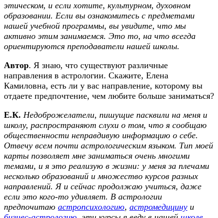
этическом, и если хотите, культурном, духовном
образовании. Если вы ознакомитесь с предметами
нашей учебной программы, вы увидите, что мы
активно этим занимаемся. Это то, на что всегда
ориентируются преподаватели нашей школы.
Автор
. Я знаю, что существуют различные
направления в астрологии. Скажите, Елена
Камиловна, есть ли у вас направление, которому вы
отдаете предпочтение, чем любите больше заниматься?
Е.К.
Недоброжелатели, пишущие пасквили на меня и
школу, распространяют слухи о том, что я сообщаю
общественности неправдивую информацию о себе.
Отвечу всем почти астрологическим языком. Тип моей
карты позволяет мне заниматься очень многими
темами, и я это реализую в жизни: у меня за плечами
несколько образований и множество курсов разных
направлений. Я и сейчас продолжаю учиться, даже
если это кого-то удивляет. В астрологии
предпочитаю
астропсихологию
,
астромедицину
и
бизнес-астрологию
, эти курсы я веду в нашей
школе
.