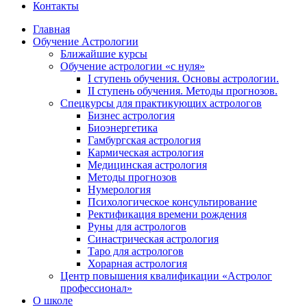
Контакты
Главная
Обучение Астрологии
Ближайшие курсы
Обучение астрологии «с нуля»
I ступень обучения. Основы астрологии.
II ступень обучения. Методы прогнозов.
Спецкурсы для практикующих астрологов
Бизнес астрология
Биоэнергетика
Гамбургская астрология
Кармическая астрология
Медицинская астрология
Методы прогнозов
Нумерология
Психологическое консультирование
Ректификация времени рождения
Руны для астрологов
Синастрическая астрология
Таро для астрологов
Хорарная астрология
Центр повышения квалификации «Астролог
профессионал»
О школе