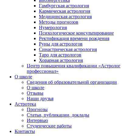
Биоэнергетика
Гамбургская астрология
Кармическая астрология
Медицинская астрология
Методы прогнозов
Нумерология
Психологическое консультирование
Ректификация времени рождения
Руны для астрологов
Синастрическая астрология
Таро для астрологов
Хорарная астрология
Центр повышения квалификации «Астролог
профессионал»
О школе
Сведения об образовательной организации
О школе
Отзывы
Наши друзья
Астротека
Прогнозы
Статьи, публикации, доклады
Интервью
Студенческие работы
Контакты