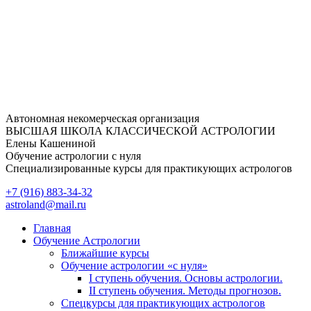
Перейти
к
содержимому
Автономная некомерческая организация
ВЫСШАЯ ШКОЛА КЛАССИЧЕСКОЙ АСТРОЛОГИИ
Елены Кашениной
Обучение астрологии с нуля
Специализированные курсы для практикующих астрологов
+7 (916) 883-34-32
astroland@mail.ru
Главная
Обучение Астрологии
Ближайшие курсы
Обучение астрологии «с нуля»
I ступень обучения. Основы астрологии.
II ступень обучения. Методы прогнозов.
Спецкурсы для практикующих астрологов