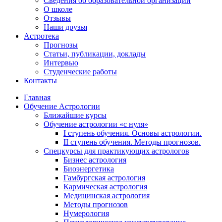
Сведения об образовательной организации
О школе
Отзывы
Наши друзья
Астротека
Прогнозы
Статьи, публикации, доклады
Интервью
Студенческие работы
Контакты
Главная
Обучение Астрологии
Ближайшие курсы
Обучение астрологии «с нуля»
I ступень обучения. Основы астрологии.
II ступень обучения. Методы прогнозов.
Спецкурсы для практикующих астрологов
Бизнес астрология
Биоэнергетика
Гамбургская астрология
Кармическая астрология
Медицинская астрология
Методы прогнозов
Нумерология