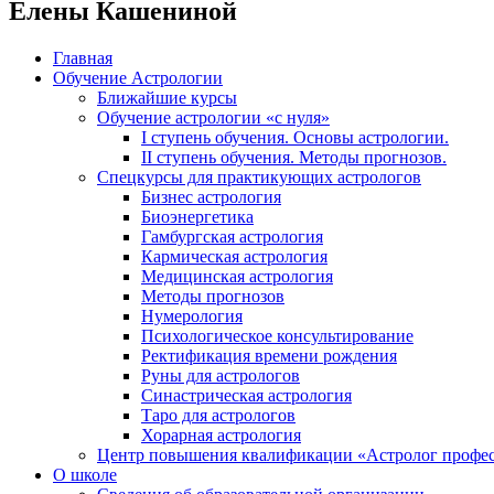
Елены Кашениной
Главная
Обучение Астрологии
Ближайшие курсы
Обучение астрологии «с нуля»
I ступень обучения. Основы астрологии.
II ступень обучения. Методы прогнозов.
Спецкурсы для практикующих астрологов
Бизнес астрология
Биоэнергетика
Гамбургская астрология
Кармическая астрология
Медицинская астрология
Методы прогнозов
Нумерология
Психологическое консультирование
Ректификация времени рождения
Руны для астрологов
Синастрическая астрология
Таро для астрологов
Хорарная астрология
Центр повышения квалификации «Астролог профе
О школе