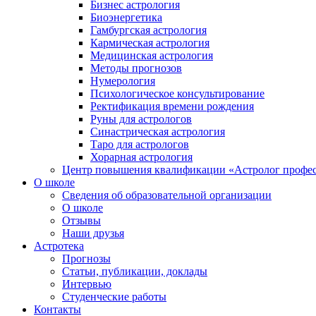
Бизнес астрология
Биоэнергетика
Гамбургская астрология
Кармическая астрология
Медицинская астрология
Методы прогнозов
Нумерология
Психологическое консультирование
Ректификация времени рождения
Руны для астрологов
Синастрическая астрология
Таро для астрологов
Хорарная астрология
Центр повышения квалификации «Астролог профе
О школе
Сведения об образовательной организации
О школе
Отзывы
Наши друзья
Астротека
Прогнозы
Статьи, публикации, доклады
Интервью
Студенческие работы
Контакты