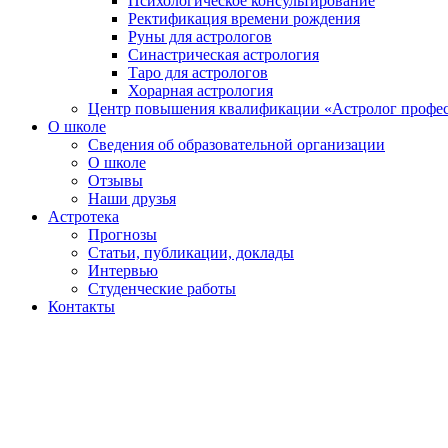
Психологическое консультирование
Ректификация времени рождения
Руны для астрологов
Синастрическая астрология
Таро для астрологов
Хорарная астрология
Центр повышения квалификации «Астролог профе
О школе
Сведения об образовательной организации
О школе
Отзывы
Наши друзья
Астротека
Прогнозы
Статьи, публикации, доклады
Интервью
Студенческие работы
Контакты