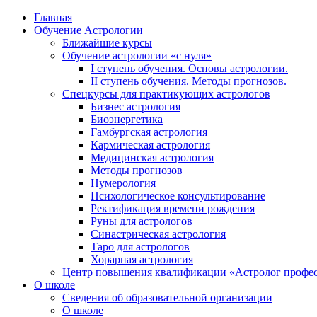
Главная
Обучение Астрологии
Ближайшие курсы
Обучение астрологии «с нуля»
I ступень обучения. Основы астрологии.
II ступень обучения. Методы прогнозов.
Спецкурсы для практикующих астрологов
Бизнес астрология
Биоэнергетика
Гамбургская астрология
Кармическая астрология
Медицинская астрология
Методы прогнозов
Нумерология
Психологическое консультирование
Ректификация времени рождения
Руны для астрологов
Синастрическая астрология
Таро для астрологов
Хорарная астрология
Центр повышения квалификации «Астролог профе
О школе
Сведения об образовательной организации
О школе