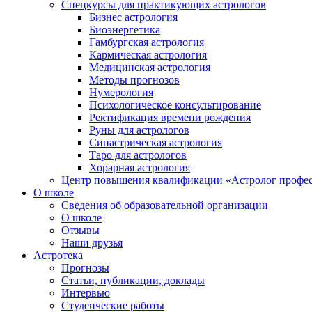
Спецкурсы для практикующих астрологов
Бизнес астрология
Биоэнергетика
Гамбургская астрология
Кармическая астрология
Медицинская астрология
Методы прогнозов
Нумерология
Психологическое консультирование
Ректификация времени рождения
Руны для астрологов
Синастрическая астрология
Таро для астрологов
Хорарная астрология
Центр повышения квалификации «Астролог профе
О школе
Сведения об образовательной организации
О школе
Отзывы
Наши друзья
Астротека
Прогнозы
Статьи, публикации, доклады
Интервью
Студенческие работы