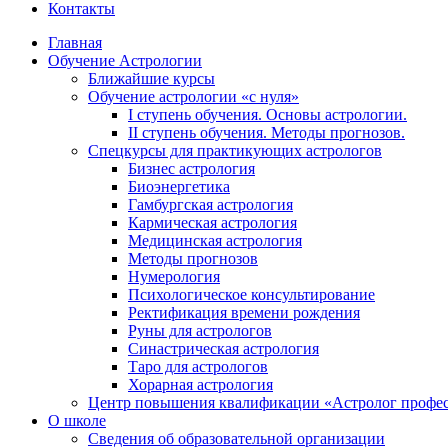
Контакты
Главная
Обучение Астрологии
Ближайшие курсы
Обучение астрологии «с нуля»
I ступень обучения. Основы астрологии.
II ступень обучения. Методы прогнозов.
Спецкурсы для практикующих астрологов
Бизнес астрология
Биоэнергетика
Гамбургская астрология
Кармическая астрология
Медицинская астрология
Методы прогнозов
Нумерология
Психологическое консультирование
Ректификация времени рождения
Руны для астрологов
Синастрическая астрология
Таро для астрологов
Хорарная астрология
Центр повышения квалификации «Астролог профе
О школе
Сведения об образовательной организации