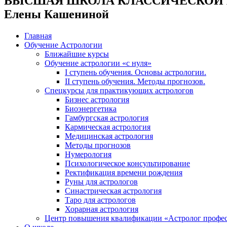
ВЫСШАЯ ШКОЛА КЛАССИЧЕСКОЙ
Елены Кашениной
Главная
Обучение Астрологии
Ближайшие курсы
Обучение астрологии «с нуля»
I ступень обучения. Основы астрологии.
II ступень обучения. Методы прогнозов.
Спецкурсы для практикующих астрологов
Бизнес астрология
Биоэнергетика
Гамбургская астрология
Кармическая астрология
Медицинская астрология
Методы прогнозов
Нумерология
Психологическое консультирование
Ректификация времени рождения
Руны для астрологов
Синастрическая астрология
Таро для астрологов
Хорарная астрология
Центр повышения квалификации «Астролог профе