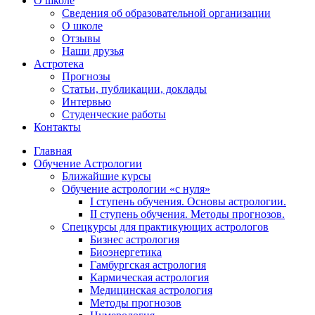
О школе
Сведения об образовательной организации
О школе
Отзывы
Наши друзья
Астротека
Прогнозы
Статьи, публикации, доклады
Интервью
Студенческие работы
Контакты
Главная
Обучение Астрологии
Ближайшие курсы
Обучение астрологии «с нуля»
I ступень обучения. Основы астрологии.
II ступень обучения. Методы прогнозов.
Спецкурсы для практикующих астрологов
Бизнес астрология
Биоэнергетика
Гамбургская астрология
Кармическая астрология
Медицинская астрология
Методы прогнозов