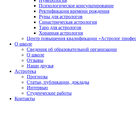
Нумерология
Психологическое консультирование
Ректификация времени рождения
Руны для астрологов
Синастрическая астрология
Таро для астрологов
Хорарная астрология
Центр повышения квалификации «Астролог профе
О школе
Сведения об образовательной организации
О школе
Отзывы
Наши друзья
Астротека
Прогнозы
Статьи, публикации, доклады
Интервью
Студенческие работы
Контакты