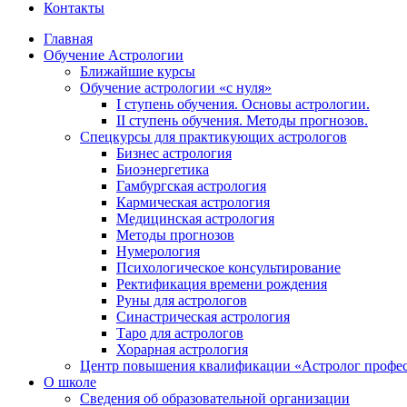
Контакты
Главная
Обучение Астрологии
Ближайшие курсы
Обучение астрологии «с нуля»
I ступень обучения. Основы астрологии.
II ступень обучения. Методы прогнозов.
Спецкурсы для практикующих астрологов
Бизнес астрология
Биоэнергетика
Гамбургская астрология
Кармическая астрология
Медицинская астрология
Методы прогнозов
Нумерология
Психологическое консультирование
Ректификация времени рождения
Руны для астрологов
Синастрическая астрология
Таро для астрологов
Хорарная астрология
Центр повышения квалификации «Астролог профе
О школе
Сведения об образовательной организации