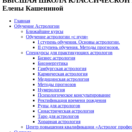
ВЫСШАЯ ШКОЛА КЛАССИЧЕСКОЙ
Елены Кашениной
Главная
Обучение Астрологии
Ближайшие курсы
Обучение астрологии «с нуля»
I ступень обучения. Основы астрологии.
II ступень обучения. Методы прогнозов.
Спецкурсы для практикующих астрологов
Бизнес астрология
Биоэнергетика
Гамбургская астрология
Кармическая астрология
Медицинская астрология
Методы прогнозов
Нумерология
Психологическое консультирование
Ректификация времени рождения
Руны для астрологов
Синастрическая астрология
Таро для астрологов
Хорарная астрология
Центр повышения квалификации «Астролог профе