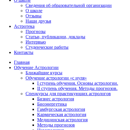
О школе
Сведения об образовательной организации
О школе
Отзывы
Наши друзья
Астротека
Прогнозы
Статьи, публикации, доклады
Интервью
Студенческие работы
Контакты
Главная
Обучение Астрологии
Ближайшие курсы
Обучение астрологии «с нуля»
I ступень обучения. Основы астрологии.
II ступень обучения. Методы прогнозов.
Спецкурсы для практикующих астрологов
Бизнес астрология
Биоэнергетика
Гамбургская астрология
Кармическая астрология
Медицинская астрология
Методы прогнозов