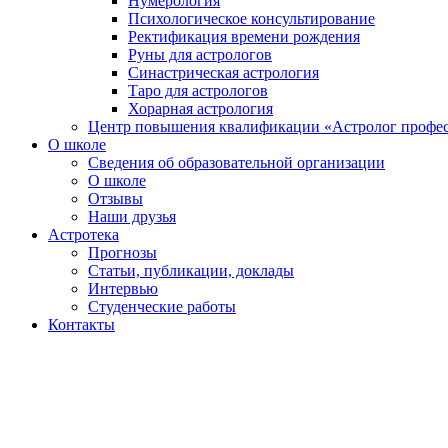
Нумерология
Психологическое консультирование
Ректификация времени рождения
Руны для астрологов
Синастрическая астрология
Таро для астрологов
Хорарная астрология
Центр повышения квалификации «Астролог профе
О школе
Сведения об образовательной организации
О школе
Отзывы
Наши друзья
Астротека
Прогнозы
Статьи, публикации, доклады
Интервью
Студенческие работы
Контакты