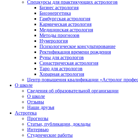
Спецкурсы для практикующих астрологов
Бизнес астрология
Биоэнергетика
Гамбургская астрология
Кармическая астрология
Медицинская астрология
Методы прогнозов
Нумерология
Психологическое консультирование
Ректификация времени рождения
Руны для астрологов
Синастрическая астрология
Таро для астрологов
Хорарная астрология
Центр повышения квалификации «Астролог профе
О школе
Сведения об образовательной организации
О школе
Отзывы
Наши друзья
Астротека
Прогнозы
Статьи, публикации, доклады
Интервью
Студенческие работы