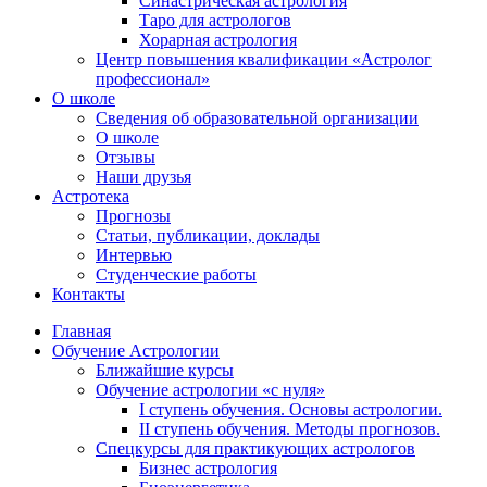
Синастрическая астрология
Таро для астрологов
Хорарная астрология
Центр повышения квалификации «Астролог
профессионал»
О школе
Сведения об образовательной организации
О школе
Отзывы
Наши друзья
Астротека
Прогнозы
Статьи, публикации, доклады
Интервью
Студенческие работы
Контакты
Главная
Обучение Астрологии
Ближайшие курсы
Обучение астрологии «с нуля»
I ступень обучения. Основы астрологии.
II ступень обучения. Методы прогнозов.
Спецкурсы для практикующих астрологов
Бизнес астрология