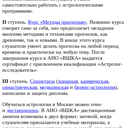
самостоятельно работать с астрологическими
программами.
II
ступень.
Курс «Методы прогнозов»
. Название курса
говорит само за себя, оно предполагает овладение
многими методами и техниками прогнозов, как
древними, так и новыми. В конце этого курса
слушатели умеют делать прогнозы на любой период
времени и практически на любую тему. После
завершения курса в АНО «ВШКА» выдается
сертификат с присвоением квалификации «Астролог-
исследователь».
III
ступень.
Спецкурсы
(
хорарная
,
кармическая
,
синастрическая
,
медицинская
и
бизнес-астрология
),
написание и защита диплома.
Обучаться астрологии в Москве можно очно
и
дистанционно
. В АНО «ВШКА» дистанционные
занятия возможны в двух формах: заочной, когда
слушателям присылаются учебные материалы, а