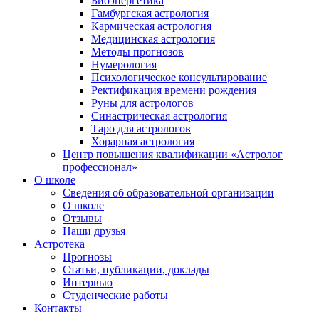
Биоэнергетика
Гамбургская астрология
Кармическая астрология
Медицинская астрология
Методы прогнозов
Нумерология
Психологическое консультирование
Ректификация времени рождения
Руны для астрологов
Синастрическая астрология
Таро для астрологов
Хорарная астрология
Центр повышения квалификации «Астролог
профессионал»
О школе
Сведения об образовательной организации
О школе
Отзывы
Наши друзья
Астротека
Прогнозы
Статьи, публикации, доклады
Интервью
Студенческие работы
Контакты