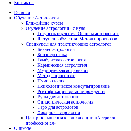
Контакты
Главная
Обучение Астрологии
Ближайшие курсы
Обучение астрологии «с нуля»
I ступень обучения. Основы астрологии.
II ступень обучения. Методы прогнозов.
Спецкурсы для практикующих астрологов
Бизнес астрология
Биоэнергетика
Гамбургская астрология
Кармическая астрология
Медицинская астрология
Методы прогнозов
Нумерология
Психологическое консультирование
Ректификация времени рождения
Руны для астрологов
Синастрическая астрология
Таро для астрологов
Хорарная астрология
Центр повышения квалификации «Астролог
профессионал»
О школе