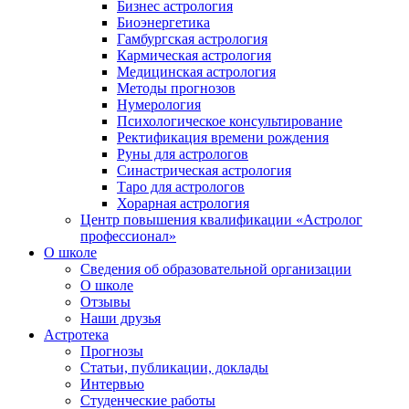
Бизнес астрология
Биоэнергетика
Гамбургская астрология
Кармическая астрология
Медицинская астрология
Методы прогнозов
Нумерология
Психологическое консультирование
Ректификация времени рождения
Руны для астрологов
Синастрическая астрология
Таро для астрологов
Хорарная астрология
Центр повышения квалификации «Астролог
профессионал»
О школе
Сведения об образовательной организации
О школе
Отзывы
Наши друзья
Астротека
Прогнозы
Статьи, публикации, доклады
Интервью
Студенческие работы