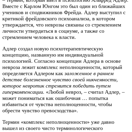
– термин, который ввел в психологию Альфред Адлер.
Вместе с Карлом Юнгом это был один из ближайших
учеников и сподвижников Фрейда. Адлер выступил с
критикой фрейдовского психоанализа, в котором
утверждается, что неврозы связаны со стремлением
личности утвердиться в социуме, а также со
стремлением человека к власти.
Адлер создал новую психотерапевтическую
концепцию, названную им индивидуальной
психологией. Согласно концепции Адлера в основе
невроза лежит комплекс неполноценности, который
определяется Адлером как
заложенное в раннем
детстве болезненное чувство своей никчемности,
которое невротик стремится победить путем
гиперкомпенсации.
«Любой невроз, – считал Адлер, –
может пониматься как ошибочная … попытка
избавиться от чувства неполноценности, чтобы
обрести чувство превосходства».
Термин «комплекс неполноценности» уже давно
вышел из своего чисто терминологического