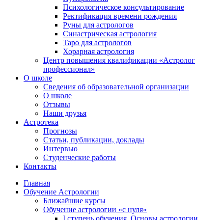
Психологическое консультирование
Ректификация времени рождения
Руны для астрологов
Синастрическая астрология
Таро для астрологов
Хорарная астрология
Центр повышения квалификации «Астролог
профессионал»
О школе
Сведения об образовательной организации
О школе
Отзывы
Наши друзья
Астротека
Прогнозы
Статьи, публикации, доклады
Интервью
Студенческие работы
Контакты
Главная
Обучение Астрологии
Ближайшие курсы
Обучение астрологии «с нуля»
I ступень обучения. Основы астрологии.