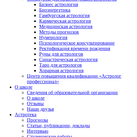
Бизнес астрология
Биоэнергетика
Гамбургская астрология
Кармическая астрология
Медицинская астрология
Методы прогнозов
Нумерология
Психологическое консультирование
Ректификация времени рождения
Руны для астрологов
Синастрическая астрология
Таро для астрологов
Хорарная астрология
Центр повышения квалификации «Астролог
профессионал»
О школе
Сведения об образовательной организации
О школе
Отзывы
Наши друзья
Астротека
Прогнозы
Статьи, публикации, доклады
Интервью
Студенческие работы