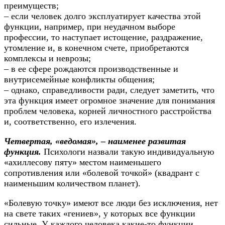
преимуществ;
– если человек долго эксплуатирует качества этой
функции, например, при неудачном выборе
профессии, то наступает истощение, раздражение,
утомление и, в конечном счете, приобретаются
комплексы и неврозы;
– в ее сфере рождаются производственные и
внутрисемейные конфликты общения;
– однако, справедливости ради, следует заметить, что
эта функция имеет огромное значение для понимания
проблем человека, корней личностного расстройства
и, соответственно, его излечения.
Четвертая, «ведомая», – наименее развитая
функция.
Психологи назвали такую индивидуальную
«ахиллесову пяту» местом наименьшего
сопротивления или «болевой точкой» (квадрант с
наименьшим количеством планет).
«Болевую точку» имеют все люди без исключения, нет
на свете таких «гениев», у которых все функции
сильные. У каждого человека какие-то функции