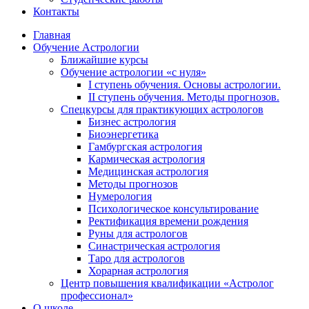
Контакты
Главная
Обучение Астрологии
Ближайшие курсы
Обучение астрологии «с нуля»
I ступень обучения. Основы астрологии.
II ступень обучения. Методы прогнозов.
Спецкурсы для практикующих астрологов
Бизнес астрология
Биоэнергетика
Гамбургская астрология
Кармическая астрология
Медицинская астрология
Методы прогнозов
Нумерология
Психологическое консультирование
Ректификация времени рождения
Руны для астрологов
Синастрическая астрология
Таро для астрологов
Хорарная астрология
Центр повышения квалификации «Астролог
профессионал»
О школе