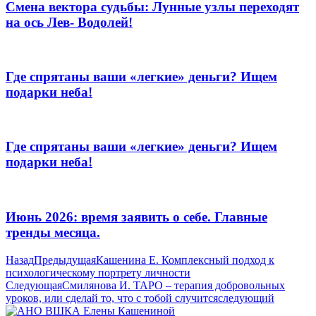
Смена вектора судьбы: Лунные узлы переходят
на ось Лев- Водолей!
Где спрятаны ваши «легкие» деньги? Ищем
подарки неба!
Где спрятаны ваши «легкие» деньги? Ищем
подарки неба!
Июнь 2026: время заявить о себе. Главные
тренды месяца.
Назад
Предыдущая
Кашенина Е. Комплексный подход к
психологическому портрету личности
Следующая
Смилянова И. ТАРО – терапия добровольных
уроков, или сделай то, что с тобой случится
следующий