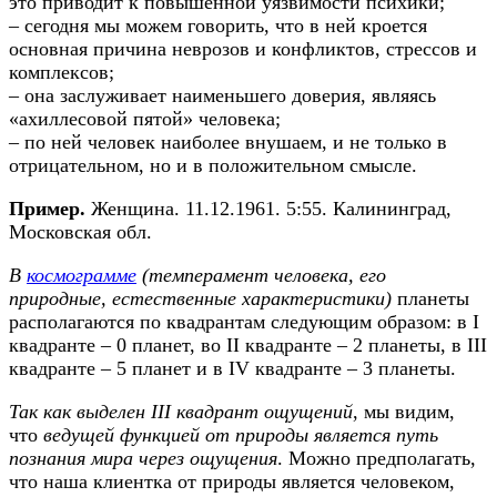
это приводит к повышенной уязвимости психики;
– сегодня мы можем говорить, что в ней кроется
основная причина неврозов и конфликтов, стрессов и
комплексов;
– она заслуживает наименьшего доверия, являясь
«ахиллесовой пятой» человека;
– по ней человек наиболее внушаем, и не только в
отрицательном, но и в положительном смысле.
Пример.
Женщина. 11.12.1961. 5:55. Калининград,
Московская обл.
В
космограмме
(темперамент человека, его
природные, естественные характеристики)
планеты
располагаются по квадрантам следующим образом: в I
квадранте – 0 планет, во II квадранте – 2 планеты, в III
квадранте – 5 планет и в IV квадранте – 3 планеты.
Так как выделен III квадрант ощущений
, мы видим,
что
ведущей функцией от природы является путь
познания мира через ощущения
. Можно предполагать,
что наша клиентка от природы является человеком,