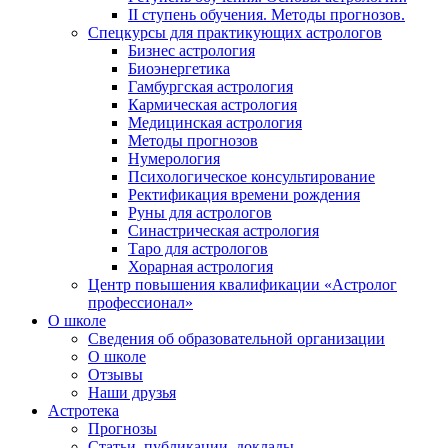
II ступень обучения. Методы прогнозов.
Спецкурсы для практикующих астрологов
Бизнес астрология
Биоэнергетика
Гамбургская астрология
Кармическая астрология
Медицинская астрология
Методы прогнозов
Нумерология
Психологическое консультирование
Ректификация времени рождения
Руны для астрологов
Синастрическая астрология
Таро для астрологов
Хорарная астрология
Центр повышения квалификации «Астролог
профессионал»
О школе
Сведения об образовательной организации
О школе
Отзывы
Наши друзья
Астротека
Прогнозы
Статьи, публикации, доклады