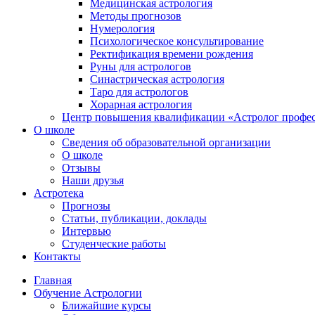
Медицинская астрология
Методы прогнозов
Нумерология
Психологическое консультирование
Ректификация времени рождения
Руны для астрологов
Синастрическая астрология
Таро для астрологов
Хорарная астрология
Центр повышения квалификации «Астролог профе
О школе
Сведения об образовательной организации
О школе
Отзывы
Наши друзья
Астротека
Прогнозы
Статьи, публикации, доклады
Интервью
Студенческие работы
Контакты
Главная
Обучение Астрологии
Ближайшие курсы