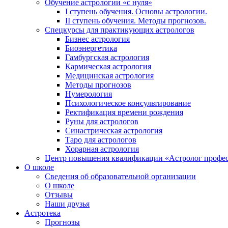
Обучение астрологии «с нуля»
I ступень обучения. Основы астрологии.
II ступень обучения. Методы прогнозов.
Спецкурсы для практикующих астрологов
Бизнес астрология
Биоэнергетика
Гамбургская астрология
Кармическая астрология
Медицинская астрология
Методы прогнозов
Нумерология
Психологическое консультирование
Ректификация времени рождения
Руны для астрологов
Синастрическая астрология
Таро для астрологов
Хорарная астрология
Центр повышения квалификации «Астролог профе
О школе
Сведения об образовательной организации
О школе
Отзывы
Наши друзья
Астротека
Прогнозы