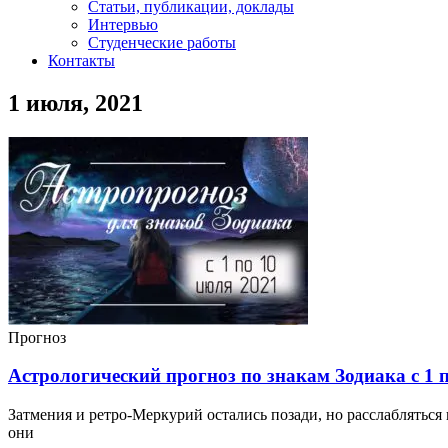
Статьи, публикации, доклады
Интервью
Студенческие работы
Контакты
1 июля, 2021
Прогноз
Астрологический прогноз по знакам Зодиака с 1 п
Затмения и ретро-Меркурий остались позади, но расслабляться
они