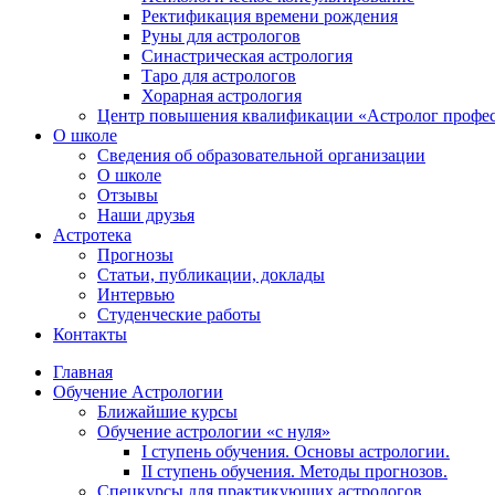
Ректификация времени рождения
Руны для астрологов
Синастрическая астрология
Таро для астрологов
Хорарная астрология
Центр повышения квалификации «Астролог профе
О школе
Сведения об образовательной организации
О школе
Отзывы
Наши друзья
Астротека
Прогнозы
Статьи, публикации, доклады
Интервью
Студенческие работы
Контакты
Главная
Обучение Астрологии
Ближайшие курсы
Обучение астрологии «с нуля»
I ступень обучения. Основы астрологии.
II ступень обучения. Методы прогнозов.
Спецкурсы для практикующих астрологов