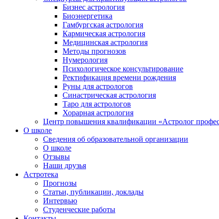
Бизнес астрология
Биоэнергетика
Гамбургская астрология
Кармическая астрология
Медицинская астрология
Методы прогнозов
Нумерология
Психологическое консультирование
Ректификация времени рождения
Руны для астрологов
Синастрическая астрология
Таро для астрологов
Хорарная астрология
Центр повышения квалификации «Астролог профе
О школе
Сведения об образовательной организации
О школе
Отзывы
Наши друзья
Астротека
Прогнозы
Статьи, публикации, доклады
Интервью
Студенческие работы
Контакты