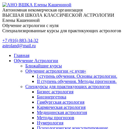
Перейти
к
Автономная некомерческая организация
содержимому
ВЫСШАЯ ШКОЛА КЛАССИЧЕСКОЙ АСТРОЛОГИИ
Елены Кашениной
Обучение астрологии с нуля
Специализированные курсы для практикующих астрологов
+7 (916) 883-34-32
astroland@mail.ru
Главная
Обучение Астрологии
Ближайшие курсы
Обучение астрологии «с нуля»
I ступень обучения. Основы астрологии.
II ступень обучения. Методы прогнозов.
Спецкурсы для практикующих астрологов
Бизнес астрология
Биоэнергетика
Гамбургская астрология
Кармическая астрология
Медицинская астрология
Методы прогнозов
Нумерология
Психологическое консультирование