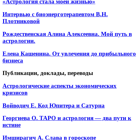
«Астрология стала моей жизнью»
Интервью с биоэнерготерапевтом В.Н.
Плотниковой
Рождественская Алина Алексеевна. Мой путь в
астрологии.
Елена Кашенина. От увлечения до прибыльного
бизнеса
Публикации, доклады, переводы
Астрологические аспекты экономических
кризисов
Войводич Е. Код Юпитера и Сатурна
Георгиева О. ТАРО и астрология — два пути к
истине
Имширагич А. Слава в гороскопе