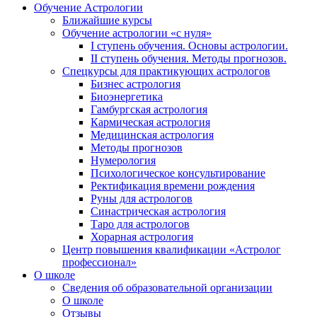
Обучение Астрологии
Ближайшие курсы
Обучение астрологии «с нуля»
I ступень обучения. Основы астрологии.
II ступень обучения. Методы прогнозов.
Спецкурсы для практикующих астрологов
Бизнес астрология
Биоэнергетика
Гамбургская астрология
Кармическая астрология
Медицинская астрология
Методы прогнозов
Нумерология
Психологическое консультирование
Ректификация времени рождения
Руны для астрологов
Синастрическая астрология
Таро для астрологов
Хорарная астрология
Центр повышения квалификации «Астролог
профессионал»
О школе
Сведения об образовательной организации
О школе
Отзывы