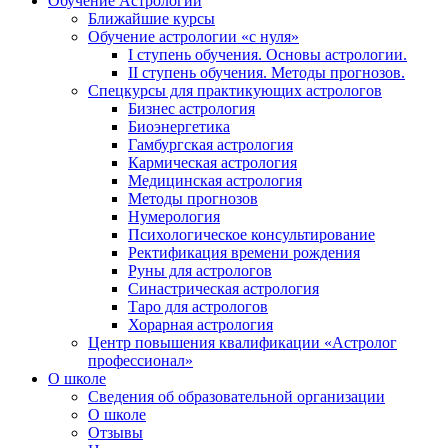
Обучение Астрологии
Ближайшие курсы
Обучение астрологии «с нуля»
I ступень обучения. Основы астрологии.
II ступень обучения. Методы прогнозов.
Спецкурсы для практикующих астрологов
Бизнес астрология
Биоэнергетика
Гамбургская астрология
Кармическая астрология
Медицинская астрология
Методы прогнозов
Нумерология
Психологическое консультирование
Ректификация времени рождения
Руны для астрологов
Синастрическая астрология
Таро для астрологов
Хорарная астрология
Центр повышения квалификации «Астролог
профессионал»
О школе
Сведения об образовательной организации
О школе
Отзывы