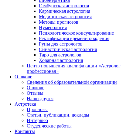
Биоэнергетика
Гамбургская астрология
Кармическая астрология
Медицинская астрология
Методы прогнозов
Нумерология
Психологическое консультирование
Ректификация времени рождения
Руны для астрологов
Синастрическая астрология
Таро для астрологов
Хорарная астрология
Центр повышения квалификации «Астролог
профессионал»
О школе
Сведения об образовательной организации
О школе
Отзывы
Наши друзья
Астротека
Прогнозы
Статьи, публикации, доклады
Интервью
Студенческие работы
Контакты