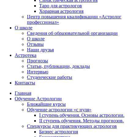
Синастрическая астрология
Таро для астрологов
Хорарная астрология
Центр повышения квалификации «Астролог
профессионал»
О школе
Сведения об образовательной организации
О школе
Отзывы
Наши друзья
Астротека
Прогнозы
Статьи, публикации, доклады
Интервью
Студенческие работы
Контакты
Главная
Обучение Астрологии
Ближайшие курсы
Обучение астрологии «с нуля»
I ступень обучения. Основы астрологии.
II ступень обучения. Методы прогнозов.
Спецкурсы для практикующих астрологов
Бизнес астрология