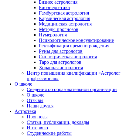
Бизнес астрология
Биоэнергетика
Гамбургская астрология
Кармическая астрология
Медицинская астрология
Методы прогнозов
Нумерология
Психологическое консультирование
Ректификация времени рождения
Руны для астрологов
Синастрическая астрология
Таро для астрологов
Хорарная астрология
Центр повышения квалификации «Астролог
профессионал»
О школе
Сведения об образовательной организации
О школе
Отзывы
Наши друзья
Астротека
Прогнозы
Статьи, публикации, доклады
Интервью
Студенческие работы