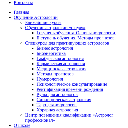
Контакты
Главная
Обучение Астрологии
Ближайшие курсы
Обучение астрологии «с нуля»
I ступень обучения. Основы астрологии.
II ступень обучения. Методы прогнозов.
Спецкурсы для практикующих астрологов
Бизнес астрология
Биоэнергетика
Гамбургская астрология
Кармическая астрология
Медицинская астрология
Методы прогнозов
Нумерология
Психологическое консультирование
Ректификация времени рождения
Руны для астрологов
Синастрическая астрология
Таро для астрологов
Хорарная астрология
Центр повышения квалификации «Астролог
профессионал»
О школе