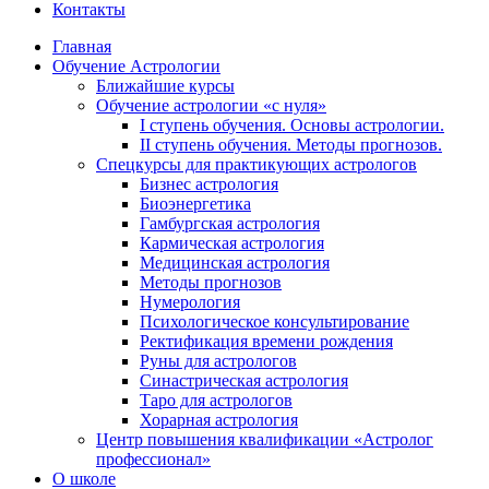
Контакты
Главная
Обучение Астрологии
Ближайшие курсы
Обучение астрологии «с нуля»
I ступень обучения. Основы астрологии.
II ступень обучения. Методы прогнозов.
Спецкурсы для практикующих астрологов
Бизнес астрология
Биоэнергетика
Гамбургская астрология
Кармическая астрология
Медицинская астрология
Методы прогнозов
Нумерология
Психологическое консультирование
Ректификация времени рождения
Руны для астрологов
Синастрическая астрология
Таро для астрологов
Хорарная астрология
Центр повышения квалификации «Астролог
профессионал»
О школе