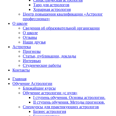
Синастрическая астрология
Таро для астрологов
Хорарная астрология
Центр повышения квалификации «Астролог
профессионал»
О школе
Сведения об образовательной организации
О школе
Отзывы
Наши друзья
Астротека
Прогнозы
Статьи, публикации, доклады
Интервью
Студенческие работы
Контакты
Главная
Обучение Астрологии
Ближайшие курсы
Обучение астрологии «с нуля»
I ступень обучения. Основы астрологии.
II ступень обучения. Методы прогнозов.
Спецкурсы для практикующих астрологов
Бизнес астрология