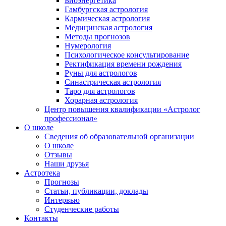
Биоэнергетика
Гамбургская астрология
Кармическая астрология
Медицинская астрология
Методы прогнозов
Нумерология
Психологическое консультирование
Ректификация времени рождения
Руны для астрологов
Синастрическая астрология
Таро для астрологов
Хорарная астрология
Центр повышения квалификации «Астролог
профессионал»
О школе
Сведения об образовательной организации
О школе
Отзывы
Наши друзья
Астротека
Прогнозы
Статьи, публикации, доклады
Интервью
Студенческие работы
Контакты