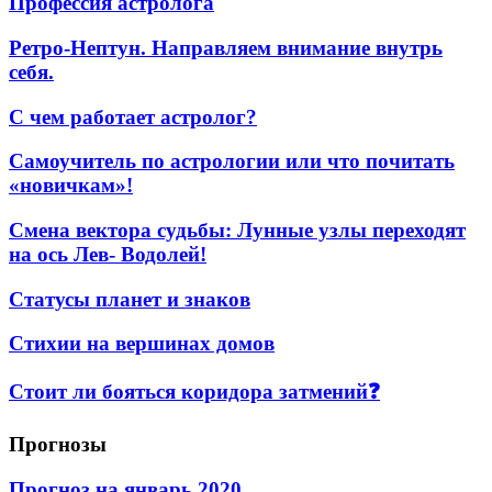
Профессия астролога
Ретро-Нептун. Направляем внимание внутрь
себя.
С чем работает астролог?
Самоучитель по астрологии или что почитать
«новичкам»!
Смена вектора судьбы: Лунные узлы переходят
на ось Лев- Водолей!
Статусы планет и знаков
Стихии на вершинах домов
Стоит ли бояться коридора затмений❓
Прогнозы
Прогноз на январь 2020