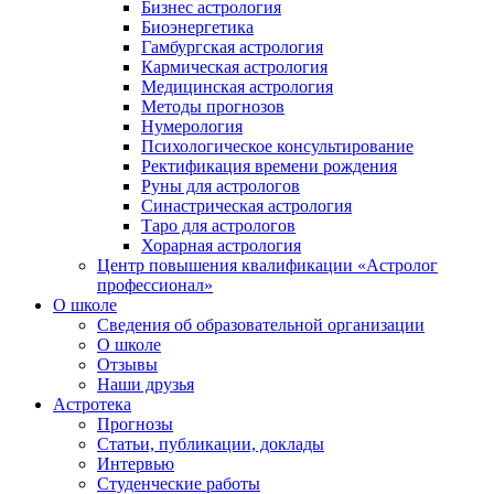
Бизнес астрология
Биоэнергетика
Гамбургская астрология
Кармическая астрология
Медицинская астрология
Методы прогнозов
Нумерология
Психологическое консультирование
Ректификация времени рождения
Руны для астрологов
Синастрическая астрология
Таро для астрологов
Хорарная астрология
Центр повышения квалификации «Астролог
профессионал»
О школе
Сведения об образовательной организации
О школе
Отзывы
Наши друзья
Астротека
Прогнозы
Статьи, публикации, доклады
Интервью
Студенческие работы